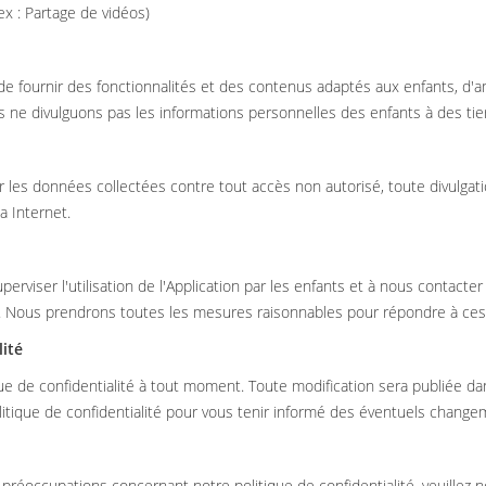
ex : Partage de vidéos)
de fournir des fonctionnalités et des contenus adaptés aux enfants, d'am
Nous ne divulguons pas les informations personnelles des enfants à des t
es données collectées contre tout accès non autorisé, toute divulgati
a Internet.
erviser l'utilisation de l'Application par les enfants et à nous conta
. Nous prendrons toutes les mesures raisonnables pour répondre à ces
lité
que de confidentialité à tout moment. Toute modification sera publiée d
tique de confidentialité pour vous tenir informé des éventuels change
réoccupations concernant notre politique de confidentialité, veuillez n