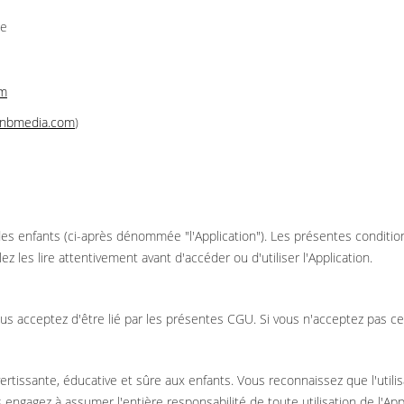
ce
om
knbmedia.com
)
des enfants (ci-après dénommée "l'Application"). Les présentes conditio
lez les lire attentivement avant d'accéder ou d'utiliser l'Application.
 vous acceptez d'être lié par les présentes CGU. Si vous n'acceptez pas ces
ertissante, éducative et sûre aux enfants. Vous reconnaissez que l'utilisa
engagez à assumer l'entière responsabilité de toute utilisation de l'Appl