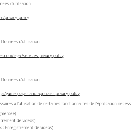
ées d’utilisation
m/privacy_policy
 Données d’utilisation
r.com/legal/services-privacy-policy
 Données d’utilisation
egal/game-player-and-app-user-privacy-policy
saires à l’utilisation de certaines fonctionnalités de l’Application néce
ugmentée)
strement de vidéos)
ex : Enregistrement de vidéos)