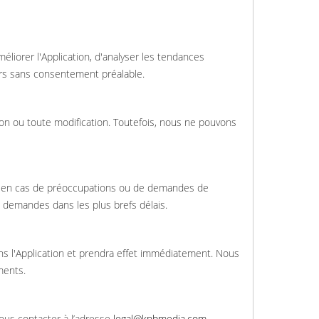
éliorer l'Application, d'analyser les tendances
iers sans consentement préalable.
on ou toute modification. Toutefois, nous ne pouvons
cter en cas de préoccupations ou de demandes de
 demandes dans les plus brefs délais.
ans l'Application et prendra effet immédiatement. Nous
ments.
ous contacter à l’adresse
legal@knbmedia.com
.