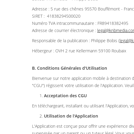
Adresse : 5 rue des chênes 95570 Bouffémont - Fran
SIRET : 41838294500020
Numéro TVA intracommunautaire : FR89418382495
Adresse de courrier électronique :
legal@knbmedia.c
Responsable de la publication : Philippe Bobis (
legal@
Hébergeur : OVH 2 rue Kellermann 59100 Roubaix
B. Conditions Générales d'Utilisation
Bienvenue sur notre application mobile à destination 
"CGU") régissent votre utilisation de l'Application. Veuil
Acceptation des CGU
En téléchargeant, installant ou utilisant l'Application,
Utilisation de l'Application
L'Application est conçue pour offrir une expérience div
supervisée par un parent ou un tuteur légal. Vous vous 