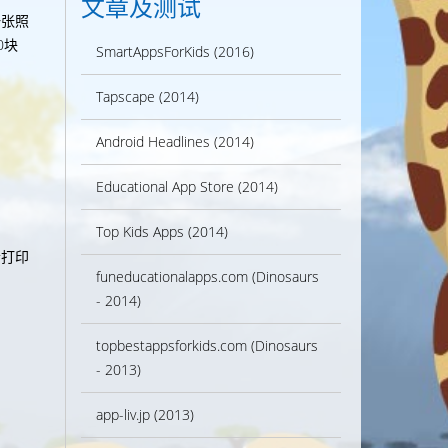
文章及测试
一张照
0块
SmartAppsForKids (2016)
Tapscape (2014)
Android Headlines (2014)
Educational App Store (2014)
Top Kids Apps (2014)
者打印
funeducationalapps.com (Dinosaurs
- 2014)
topbestappsforkids.com (Dinosaurs
- 2013)
app-liv.jp (2013)