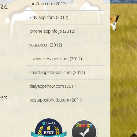
fun2tap.com (2012)
见还
kids-app.com (2012)
iphone.appinfo.jp (2012)
youapp.cn (2012)
crazymikesapps.com (2012)
smartappsforkids.com (2011)
dailyappshow.com (2011)
己的
bestappsforkids.com (2011)