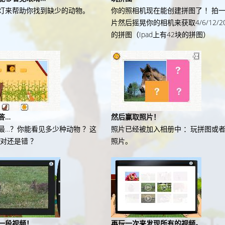
灯来帮助你找到缺少的动物。
你的照相机现在能创建拼图了 ！拍
片然后摇晃你的相机来获取4/6/12/2
的拼图（Ipad上有42块的拼图）
答…
然后赢取照片！
最…？你能看见多少种动物 ？这
照片已经被加入相册中 ：玩拼图或
？对还是错 ？
照片。
一段视频！
再玩一次来发现所有的视频。