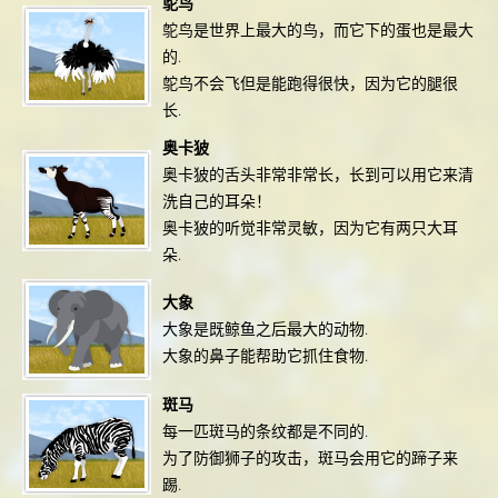
鸵鸟
鸵鸟是世界上最大的鸟，而它下的蛋也是最大
的.
鸵鸟不会飞但是能跑得很快，因为它的腿很
长.
奥卡狓
奥卡狓的舌头非常非常长，长到可以用它来清
洗自己的耳朵！
奥卡狓的听觉非常灵敏，因为它有两只大耳
朵.
大象
大象是既鲸鱼之后最大的动物.
大象的鼻子能帮助它抓住食物.
斑马
每一匹斑马的条纹都是不同的.
为了防御狮子的攻击，斑马会用它的蹄子来
踢.