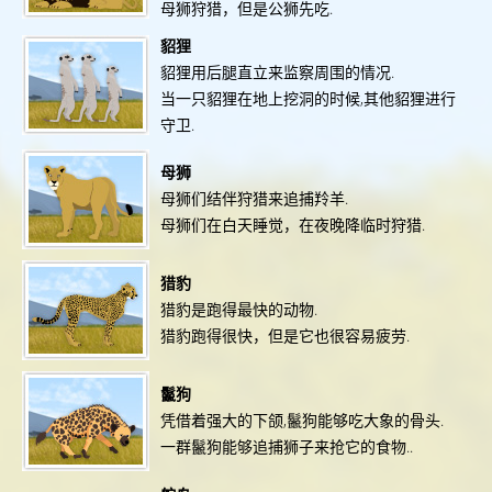
母狮狩猎，但是公狮先吃.
貂狸
貂狸用后腿直立来监察周围的情况.
当一只貂狸在地上挖洞的时候,其他貂狸进行
守卫.
母狮
母狮们结伴狩猎来追捕羚羊.
母狮们在白天睡觉，在夜晚降临时狩猎.
猎豹
猎豹是跑得最快的动物.
猎豹跑得很快，但是它也很容易疲劳.
鬣狗
凭借着强大的下颌,鬣狗能够吃大象的骨头.
一群鬣狗能够追捕狮子来抢它的食物..