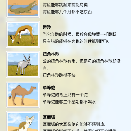
鳄鱼能够跳起来捕捉鸟类.
鳄鱼能够几个月都不吃东西.
瞪羚
当它奔跑的时候，瞪羚会像弹簧一样跳跃.
只有猎豹能够在奔跑的时候抓到瞪羚.
扭角林羚
公的扭角林羚有角，但是母的扭角林羚却没
有.
扭角林羚跑得不快.
单峰驼
单峰驼的背上只有一个驼.
单峰驼能够三个星期都不喝水.
耳廓狐
耳廓狐的大耳朵使它能够不感到热.