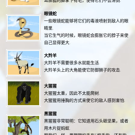
耳廓狐的脚掌下有毛，使得它们不会滑倒.
眼镜蛇
一些眼镜蛇能够将它们的毒液喷射到敌人的眼
睛里.
当它生气的时候，眼镜蛇会膨胀它的脖子来使
自己显得更大.
大羚羊
大羚羊不需要很多水就能生活.
大羚羊头上的大角能使它防御狮子的攻击.
大猩猩
大猩猩太重，因此不太能爬树.
大猩猩用捶胸的方式来使它的敌人感到害怕.
黑猩猩
黑猩猩非常聪明：它知道用石头砸坚果，或者
用木片捉蚂蚁.