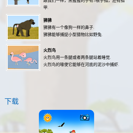
跟我们一样，黑猩猩的手有5根手指，还有指
甲.
狒狒
狒狒有一个像狗一样的鼻子.
狒狒能够捕捉小型猎物比如野兔.
火烈鸟
火烈鸟用一条腿或者两条腿站着睡觉.
火烈鸟的喙使它能够在河底的泥沙中捕虾.
下载