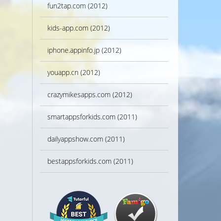
fun2tap.com (2012)
kids-app.com (2012)
iphone.appinfo.jp (2012)
youapp.cn (2012)
crazymikesapps.com (2012)
smartappsforkids.com (2011)
dailyappshow.com (2011)
bestappsforkids.com (2011)