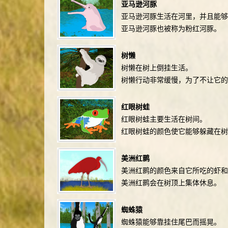
亚马逊河豚
亚马逊河豚生活在河里，并且能够
亚马逊河豚也被称为粉红河豚。
树懒
树懒在树上倒挂生活。
树懒行动非常缓慢，为了不让它的
红眼树蛙
红眼树蛙主要生活在树间。
红眼树蛙的颜色使它能够躲藏在树
美洲红鹮
美洲红鹮的颜色来自它所吃的虾和
美洲红鹮会在树顶上集体休息。
蜘蛛猿
蜘蛛猿能够靠挂住尾巴而摇晃。