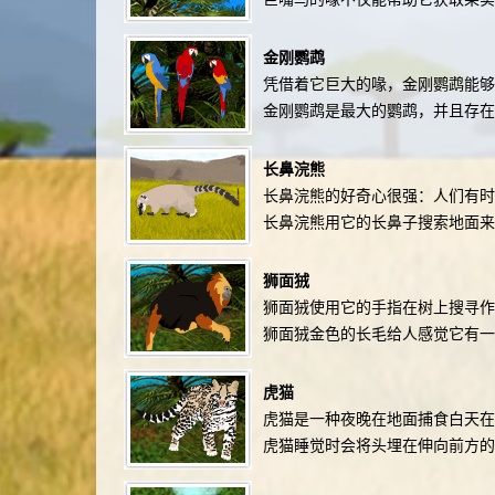
金刚鹦鹉
凭借着它巨大的喙，金刚鹦鹉能够
金刚鹦鹉是最大的鹦鹉，并且存在
长鼻浣熊
长鼻浣熊的好奇心很强：人们有时
长鼻浣熊用它的长鼻子搜索地面来
狮面狨
狮面狨使用它的手指在树上搜寻
狮面狨金色的长毛给人感觉它有
虎猫
虎猫是一种夜晚在地面捕食白天在
虎猫睡觉时会将头埋在伸向前方的