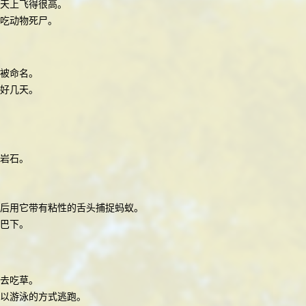
在天上飞得很高。
吃动物死尸。
被命名。
好几天。
岩石。
后用它带有粘性的舌头捕捉蚂蚁。
巴下。
去吃草。
以游泳的方式逃跑。