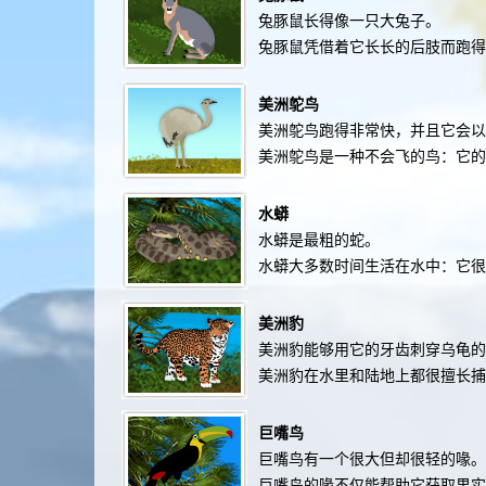
兔豚鼠长得像一只大兔子。
兔豚鼠凭借着它长长的后肢而跑得
美洲鸵鸟
美洲鸵鸟跑得非常快，并且它会以
美洲鸵鸟是一种不会飞的鸟：它的
水蟒
水蟒是最粗的蛇。
水蟒大多数时间生活在水中：它很
美洲豹
美洲豹能够用它的牙齿刺穿乌龟的
美洲豹在水里和陆地上都很擅长捕
巨嘴鸟
巨嘴鸟有一个很大但却很轻的喙。
巨嘴鸟的喙不仅能帮助它获取果