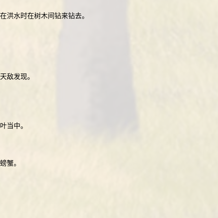
在洪水时在树木间钻来钻去。
天敌发现。
叶当中。
螃蟹。