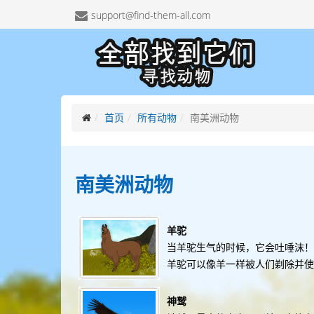
support@find-them-all.com
首页
所有动物
南美洲动物
南美洲
动物
羊驼
当羊驼生气的时候，它会吐唾沫！
羊驼可以像羊一样被人们剃除并
神鹫