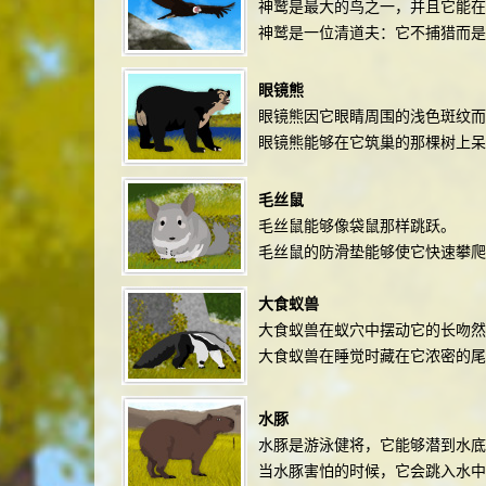
神鹫是最大的鸟之一，并且它能
神鹫是一位清道夫：它不捕猎而是
眼镜熊
眼镜熊因它眼睛周围的浅色斑纹而
眼镜熊能够在它筑巢的那棵树上呆
毛丝鼠
毛丝鼠能够像袋鼠那样跳跃。
毛丝鼠的防滑垫能够使它快速攀爬
大食蚁兽
大食蚁兽在蚁穴中摆动它的长吻然
大食蚁兽在睡觉时藏在它浓密的尾
水豚
水豚是游泳健将，它能够潜到水底
当水豚害怕的时候，它会跳入水中