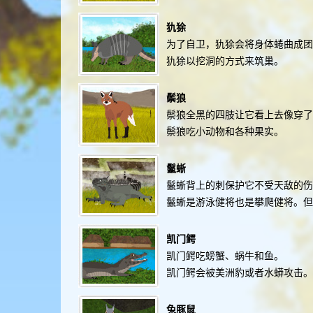
犰狳
为了自卫，犰狳会将身体蜷曲成团
犰狳以挖洞的方式来筑巢。
鬃狼
鬃狼全黑的四肢让它看上去像穿了
鬃狼吃小动物和各种果实。
鬣蜥
鬣蜥背上的刺保护它不受天敌的伤
鬣蜥是游泳健将也是攀爬健将。
凯门鳄
凯门鳄吃螃蟹、蜗牛和鱼。
凯门鳄会被美洲豹或者水蟒攻击。
兔豚鼠