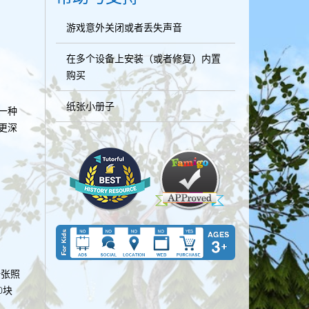
游戏意外关闭或者丢失声音
在多个设备上安装（或者修复）内置
购买
纸张小册子
一种
更深
一张照
0块