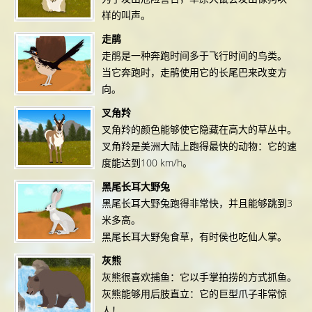
样的叫声。
走鹃
走鹃是一种奔跑时间多于飞行时间的鸟类。
当它奔跑时，走鹃使用它的长尾巴来改变方
向。
叉角羚
叉角羚的颜色能够使它隐藏在高大的草丛中。
叉角羚是美洲大陆上跑得最快的动物：它的速
度能达到100 km/h。
黑尾长耳大野兔
黑尾长耳大野兔跑得非常快，并且能够跳到3
米多高。
黑尾长耳大野兔食草，有时侯也吃仙人掌。
灰熊
灰熊很喜欢捕鱼：它以手掌拍捞的方式抓鱼。
灰熊能够用后肢直立：它的巨型爪子非常惊
人！