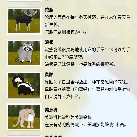
驼鹿
驼鹿的鹿角在每年冬天掉落，并在来年春天重
新生长。
驼鹿在欧洲被称为elk。
浣熊
浣熊能够很灵巧地使用它的手掌：它可以将手
中的东西360度旋转。
浣熊是游泳健将，也是优秀的攀爬者。
臭鼬
臭鼬为了自卫会释放出一种非常难闻的气味。
臭鼬喜欢蜂蜜（和蜜蜂）：蜜蜂的刺似乎对它
们来说并不算什么。
美洲狮
美洲狮也被称为美洲金猫。
在没有助跑的情况下，美洲狮能够跳5米高。