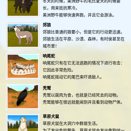
冬天的时候，美洲野牛的毛比夏天的时候要
长，用来抵抗寒冷。
美洲野牛能够快速奔跑，并且它会游泳。
郊狼
郊狼比普通的狼要小，但是它的行动更迅速。
郊狼生活在平原、沙漠、森林，有时侯甚至在
城市里！
响尾蛇
响尾蛇只有在它无法逃跑的情况下进行攻击：
它因此非常危险。
响尾蛇摇动它的尾巴来吓退敌人。
秃鹫
秃鹫以腐肉为食，也就是已经死去的动物。
秃鹫能够在很远就能闻到并且看到动物尸体。
草原犬鼠
草原犬鼠在大洞穴中群居生活。
为了发出危险警告，草原犬鼠会发出像狗吠一