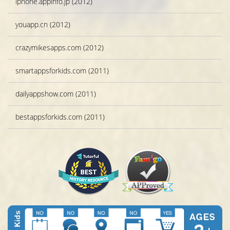
iphone.appinfo.jp (2012)
youapp.cn (2012)
crazymikesapps.com (2012)
smartappsforkids.com (2011)
dailyappshow.com (2011)
bestappsforkids.com (2011)