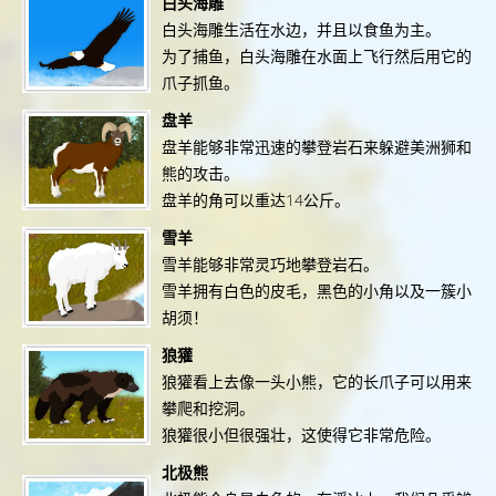
白头海雕
白头海雕生活在水边，并且以食鱼为主。
为了捕鱼，白头海雕在水面上飞行然后用它的
爪子抓鱼。
盘羊
盘羊能够非常迅速的攀登岩石来躲避美洲狮和
熊的攻击。
盘羊的角可以重达14公斤。
雪羊
雪羊能够非常灵巧地攀登岩石。
雪羊拥有白色的皮毛，黑色的小角以及一簇小
胡须！
狼獾
狼獾看上去像一头小熊，它的长爪子可以用来
攀爬和挖洞。
狼獾很小但很强壮，这使得它非常危险。
北极熊