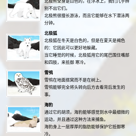
北极熊全身是白色的，在浮冰上，我们几乎辨
别不出它们。
北极熊很擅长游泳，而且它能够在水下潜泳两
分钟。
北极狐
北极狐在冬天是白色的，但是在夏天是褐色
的：它因此可以更好地躲藏。
当它睡觉的时候，北极狐用它的尾巴围住嘴部
和四肢，来抵御 寒冷。
雪鸮
雪鸮在地面搭窝而不是在树上。
雪鸮能够完全将头转向后方去看背后发生的
事。
海豹
通过它的胡须，海豹能够感觉到水中最细微的
运动，并且通过这种方法来捕鱼。
海豹身上一层厚厚的脂肪能够保护它抵御寒
冷。