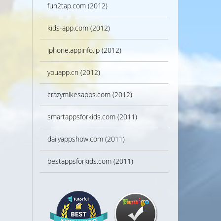
fun2tap.com (2012)
kids-app.com (2012)
iphone.appinfo.jp (2012)
youapp.cn (2012)
crazymikesapps.com (2012)
smartappsforkids.com (2011)
dailyappshow.com (2011)
bestappsforkids.com (2011)