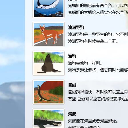
鬼蝠魟的嘴巴前有两个角，可以
鬼蝠魟的大鳍给人感觉它在水里飞
澳洲野狗
澳洲野狗是一种野生的狗，它不叫
澳洲野狗有时候会袭击羊群。
海狗
海狗会像狗一样叫。
海狗是游泳健将，但它同时也能够
巨蜥
巨蜥跑得很快，有时侯可以直立奔
有些 巨蜥可以靠它的尾巴支撑站
湾鳄
湾鳄能在海里或者河里游泳。
湾鳄是最大的鳄鱼。