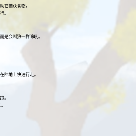
帮助它捕获食物。
行。
而是会叫狼一样嗥吼。
在陆地上快速行走。
跑。
立。