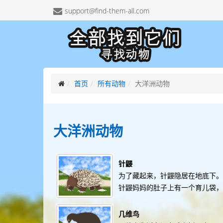
support@find-them-all.com
首页
所有动物
大洋洲动物
大洋洲
动物
针鼹
为了藏起来，针鼹隐居在地底下。
针鼹妈妈的肚子上有一个育儿袋，
几维鸟