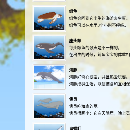
绿龟
绿龟会回到它出生的海滩去生蛋。
绿龟可以在水里3个小时不呼吸。
座头鲸
每头鲸鱼的歌声是不一样的。
在出生的时候，鲸鱼宝宝的体重
海豚
海豚好奇心很强，并且热爱玩耍。
海豚成群生活，以便捕食和互相保
儒艮
儒艮吃海底的草。
儒艮很胆小：它白天隐居，晚上觅
鬼蝠魟