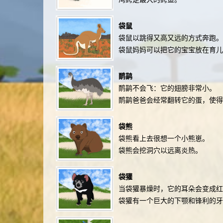
袋鼠
袋鼠以跳得又高又远的方式奔跑。
袋鼠妈妈可以把它的宝宝放在育
鸸鹋
鸸鹋不会飞：它的翅膀非常小。
鸸鹋爸爸会经常翻转它的蛋，使
袋熊
袋熊看上去很想一个小熊崽。
袋熊会挖洞穴以远离炎热。
袋獾
当袋獾暴燥时，它的耳朵会变成红
袋獾有一个巨大的下颚和锋利的牙