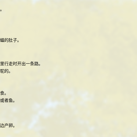
。
蝠的肚子。
里行走时开出一条路。
鸵的。
食。
或者鱼。
边产卵。