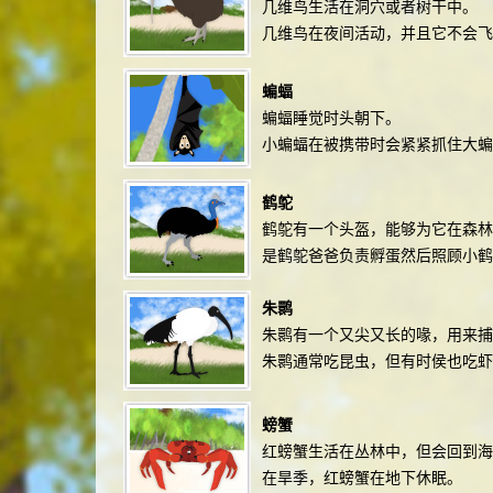
几维鸟生活在洞穴或者树干中。
几维鸟在夜间活动，并且它不会飞
蝙蝠
蝙蝠睡觉时头朝下。
小蝙蝠在被携带时会紧紧抓住大蝙
鹤鸵
鹤鸵有一个头盔，能够为它在森林
是鹤鸵爸爸负责孵蛋然后照顾小鹤
朱鹮
朱鹮有一个又尖又长的喙，用来捕
朱鹮通常吃昆虫，但有时侯也吃虾
螃蟹
红螃蟹生活在丛林中，但会回到海
在旱季，红螃蟹在地下休眠。