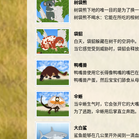
树袋熊
树袋熊下地的唯一目的是为了换一
树袋熊不喝水：它能在所吃的桉树
袋貂
白天，袋貂躲藏在树干的空洞中。
当它感觉受到威胁时，袋貂会释放
鸭嘴兽
鸭嘴兽使用它长得像鸭嘴的嘴巴
鸭嘴兽产蛋，然后宝宝们舔食从母
伞蜥
当伞蜥生气时，它会张开它的大
为了逃跑，伞蜥用后掌直立奔跑。
大白鲨
鲨鱼能够在几公里开外闻到一滴血