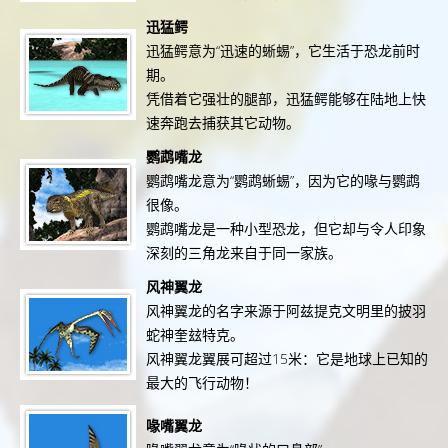
迅猛鳄
迅猛鳄意为“迅速的蜥蜴”，它生活于恐龙前时
期。
凭借着它强壮的腿部，迅猛鳄能够在陆地上快
速奔跑去捕获其它动物。
鹦鹉嘴龙
鹦鹉嘴龙意为“鹦鹉蜥蜴”，因为它的喙与鹦鹉
很像。
鹦鹉嘴龙是一种小型恐龙，但它却与令人印象
深刻的三角龙来自于同一家族。
风神翼龙
风神翼龙的名字来源于阿兹提克文明里的披羽
蛇神奎玆特克。
风神翼龙翼展可超过15米：它是地球上已知的
最大的飞行动物！
喙嘴翼龙