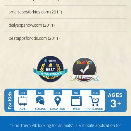
smartappsforkids.com (2011)
dailyappshow.com (2011)
bestappsforkids.com (2011)
"Find Them All: looking for animals" is a mobile application for