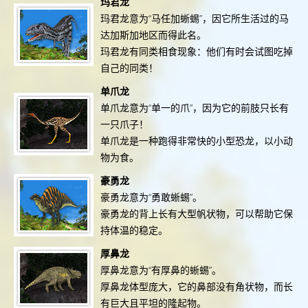
玛君龙
玛君龙意为“马任加蜥蜴”，因它所生活过的马
达加斯加地区而得此名。
玛君龙有同类相食现象：他们有时会试图吃掉
自己的同类！
单爪龙
单爪龙意为“单一的爪”，因为它的前肢只长有
一只爪子！
单爪龙是一种跑得非常快的小型恐龙，以小动
物为食。
豪勇龙
豪勇龙意为“勇敢蜥蜴”。
豪勇龙的背上长有大型帆状物，可以帮助它保
持体温的稳定。
厚鼻龙
厚鼻龙意为“有厚鼻的蜥蜴”。
厚鼻龙体型庞大，它的鼻部没有角状物，而长
有巨大且平坦的隆起物。