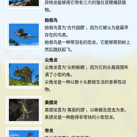
异特龙能够用它带有三爪的强壮双臂捕获猎
物。
始祖鸟
始祖鸟意为“古代翅膀”，因为它被认为是最早
存在的鸟类。
始祖鸟是一种带羽毛的恐龙，它能够爬到树上
然后跳跃起飞。
尖角龙
尖角龙意为“尖刺蜥蜴”，因为它的头盾周围布
满了小型的角。
尖角龙是一种以数十头群居生活的食草性动
物。
美颌龙
美颌龙意为“美丽的颌”，以蜥蜴及昆虫为食。
美颌龙是一种跑得非常快的小型恐龙。
帝龙