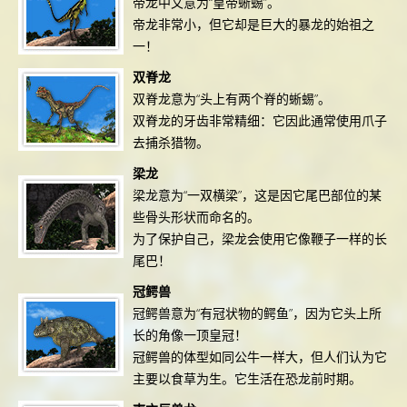
帝龙中文意为“皇帝蜥蜴”。
帝龙非常小，但它却是巨大的暴龙的始祖之
一！
双脊龙
双脊龙意为“头上有两个脊的蜥蜴”。
双脊龙的牙齿非常精细：它因此通常使用爪子
去捕杀猎物。
梁龙
梁龙意为“一双横梁”，这是因它尾巴部位的某
些骨头形状而命名的。
为了保护自己，梁龙会使用它像鞭子一样的长
尾巴！
冠鳄兽
冠鳄兽意为“有冠状物的鳄鱼”，因为它头上所
长的角像一顶皇冠！
冠鳄兽的体型如同公牛一样大，但人们认为它
主要以食草为生。它生活在恐龙前时期。