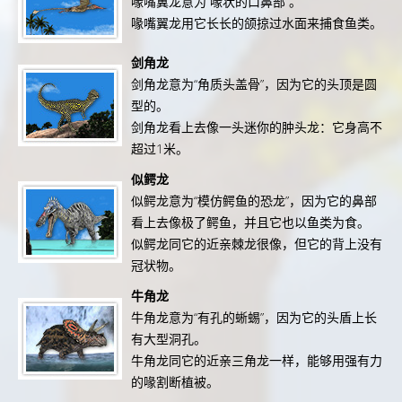
喙嘴翼龙意为“喙状的口鼻部”。
喙嘴翼龙用它长长的颌掠过水面来捕食鱼类。
剑角龙
剑角龙意为“角质头盖骨”，因为它的头顶是圆
型的。
剑角龙看上去像一头迷你的肿头龙：它身高不
超过1米。
似鳄龙
似鳄龙意为“模仿鳄鱼的恐龙”，因为它的鼻部
看上去像极了鳄鱼，并且它也以鱼类为食。
似鳄龙同它的近亲棘龙很像，但它的背上没有
冠状物。
牛角龙
牛角龙意为“有孔的蜥蜴”，因为它的头盾上长
有大型洞孔。
牛角龙同它的近亲三角龙一样，能够用强有力
的喙割断植被。