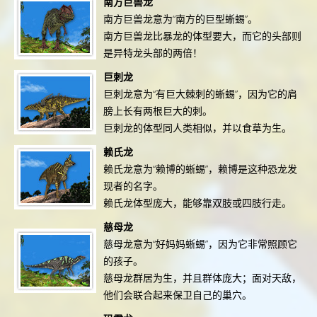
南方巨兽龙
南方巨兽龙意为“南方的巨型蜥蜴”。
南方巨兽龙比暴龙的体型要大，而它的头部则
是异特龙头部的两倍！
巨刺龙
巨刺龙意为“有巨大棘刺的蜥蜴”，因为它的肩
膀上长有两根巨大的刺。
巨刺龙的体型同人类相似，并以食草为生。
赖氏龙
赖氏龙意为“赖博的蜥蜴”，赖博是这种恐龙发
现者的名字。
赖氏龙体型庞大，能够靠双肢或四肢行走。
慈母龙
慈母龙意为“好妈妈蜥蜴”，因为它非常照顾它
的孩子。
慈母龙群居为生，并且群体庞大；面对天敌，
他们会联合起来保卫自己的巢穴。